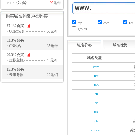
.com中文域名
90
元/年
购买域名的客户会购买
.top
.com
.net
67.1%会买
.gov.cn
COM域名
60元/年
53.3%会买
域名价格
域名优势
CN域名
35元/年
20.3%会买
域名类型
虚拟主机
40元/年
.com
15.3%会买
云服务器
29元/月
.net
.top
.cn
.cc
.biz
.info
.com.cn
英文