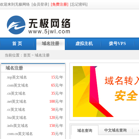
欢迎来到无极网络
[会员登录]
[免费注册]
[忘记密码]
首 页
域名注册
虚拟主机
拨号VPS
当前位置：
首页
>
域名注册
域名注册
.top英文域名
15
元/年
.com英文域名
65
元/年
.cn英文域名
35
元/年
.net英文域名
100
元/年
.cc英文域名
50
元/年
.biz英文域名
120
元/年
.info英文域名
150
元/年
中文域名查询
域名查询
.com.cn英文域名
35
元/年