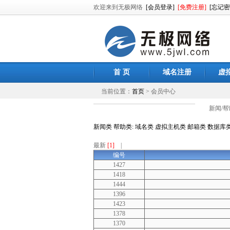
欢迎来到无极网络
[会员登录]
[免费注册]
[忘记密
首 页
域名注册
虚
当前位置：
首页
> 会员中心
新闻/帮
新闻类
帮助类:
域名类
虚拟主机类
邮箱类
数据库
最新
[1]
|
编号
1427
1418
1444
1396
1423
1378
1370