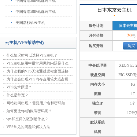
中国香港30IP站群云主机
日本东京云主机
中国香港50IP站群云主机
美国洛杉矶云主机
服务计划
日本云主机
70
月付价格
元
云主机/VPS帮助中心
购买开通
购买
什么情况时可以选择VPS主机？
VPS主机使用中最常用见的问题是什么
中央处理器
XEON E5-2
为什么我的VPS无法通过远程桌面连接
硬盘空间
25G SSD
为什么会出现VPS内存占用较大或占用
内存大小
1G
VPS技术原理？
流量
1T
什么是带宽？
网站访问出现：需要用户名和密码如
独立IP
1个
如何更改vps的账号密码呢？
带宽
1G带
vps和空间的区别是什么？
默认系统
VPS常见的问题和解决方法
机房